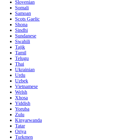
Slovenian
Somali
Samoan
Scots Gaelic
Shona
Sindhi
Sundanese
Swahili
Tajik
Tamil
Telugu
Thai
Ukrainian
Urdu
Uzbek
Vietnamese
Welsh
Xhosa
Yiddish
Yoruba
Zulu
Kinyarwanda
Tatar
Oriya
Turkmen