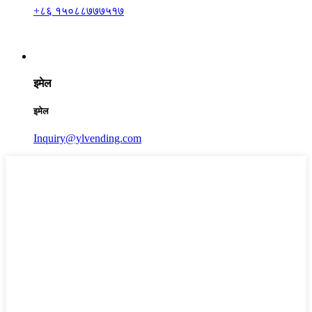
+८६ १५०८८७७७५१७
इमेल
इमेल
Inquiry@ylvending.com