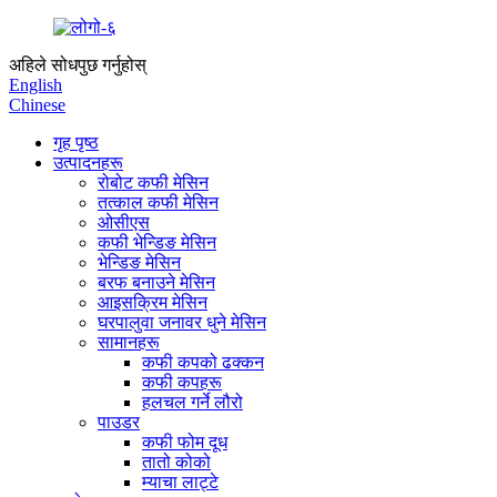
अहिले सोधपुछ गर्नुहोस्
English
Chinese
गृह पृष्ठ
उत्पादनहरू
रोबोट कफी मेसिन
तत्काल कफी मेसिन
ओसीएस
कफी भेन्डिङ मेसिन
भेन्डिङ मेसिन
बरफ बनाउने मेसिन
आइसक्रिम मेसिन
घरपालुवा जनावर धुने मेसिन
सामानहरू
कफी कपको ढक्कन
कफी कपहरू
हलचल गर्ने लौरो
पाउडर
कफी फोम दूध
तातो कोको
म्याचा लाट्टे